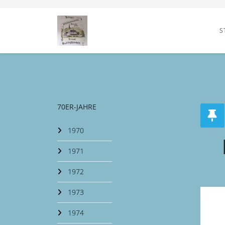
S
70ER-JAHRE
1970
1971
1972
1973
1974