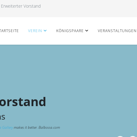
Erweiterter Vorstand
TARTSEITE
VEREIN
KÖNIGSPAARE
VERANSTALTUNGEN
Vorstand
ns
 Gallery
makes it better. Balbooa.com