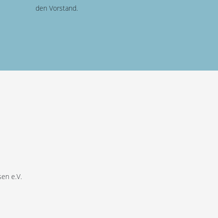
den Vorstand.
en e.V.