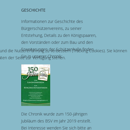
GESCHICHTE
Informationen zur Geschichte des
Bürgerschützenvereins, zu seiner
Entstehung, Details zu den Königspaaren,
den Vorständen oder zum Bau und den
Erweiterungen der Schützenhalle finden
 und die Nutzererfahrung zu verbessern (Tracking Cookies). Sie können
Sie in unserer Chronik:
äten der Seite zur Verfügung stehen.
Die Chronik wurde zum 150-jährigen
Jubiläum des BSV im Jahr 2019 erstellt.
Bei Interesse wenden Sie sich bitte an