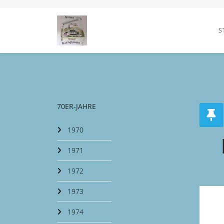
S
70ER-JAHRE
1970
1971
1972
1973
1974