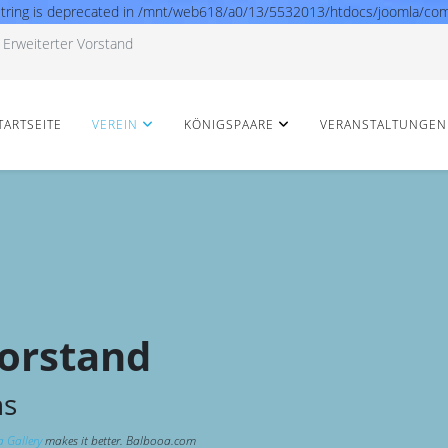
ype string is deprecated in /mnt/web618/a0/13/5532013/htdocs/joomla/co
Erweiterter Vorstand
TARTSEITE
VEREIN
KÖNIGSPAARE
VERANSTALTUNGEN
Vorstand
ns
 Gallery
makes it better. Balbooa.com