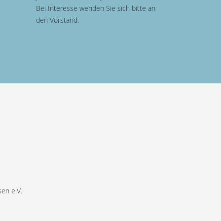
Bei Interesse wenden Sie sich bitte an
den Vorstand.
en e.V.