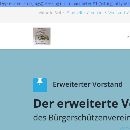
Deprecated: strip_tags(): Passing null to parameter #1 ($string) of t
Aktuelle Seite:
Startseite
Verein
Vorstand
S
Erweiterter Vorstand
Der erweiterte 
des Bürgerschützenverei
Joomla