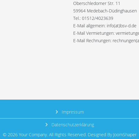
Oberschledorner Str. 11
59964 Medebach-Düdinghausen
Tel.: 01512/4023639
E-Mail allgemein: info(at)bsv-d.de
E-Mail Vermietungen: vermietunge
E-Mail Rechnungen: rechnungen(a
Impressum
Datenschutzerklärung
© 2026 Your Company. All Rights Reserved. Designed By JoomShaper