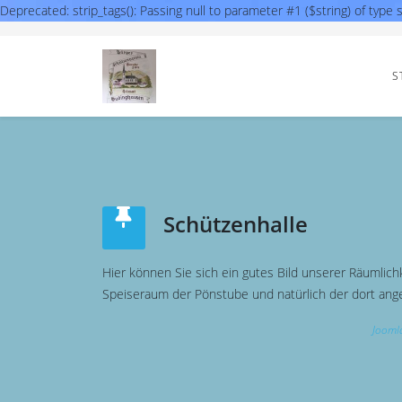
Deprecated: strip_tags(): Passing null to parameter #1 ($string) of t
S
Schützenhalle
Hier können Sie sich ein gutes Bild unserer Räumlich
Speiseraum der Pönstube und natürlich der dort an
Joomla