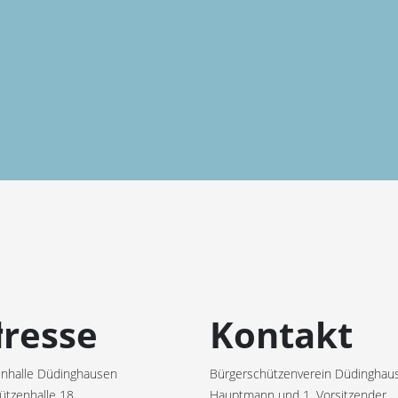
r
resse
Kontakt
nhalle Düdinghausen
Bürgerschützenverein Düdinghaus
ützenhalle 18
Hauptmann und 1. Vorsitzender