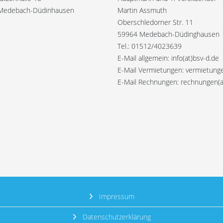
Medebach-Düdinhausen
Martin Assmuth
Oberschledorner Str. 11
59964 Medebach-Düdinghausen
Tel.: 01512/4023639
E-Mail allgemein: info(at)bsv-d.de
E-Mail Vermietungen: vermietunge
E-Mail Rechnungen: rechnungen(a
Impressum
Datenschutzerklärung