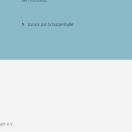
den Vorstand.
zurück zur Schützenhalle
en e.V.