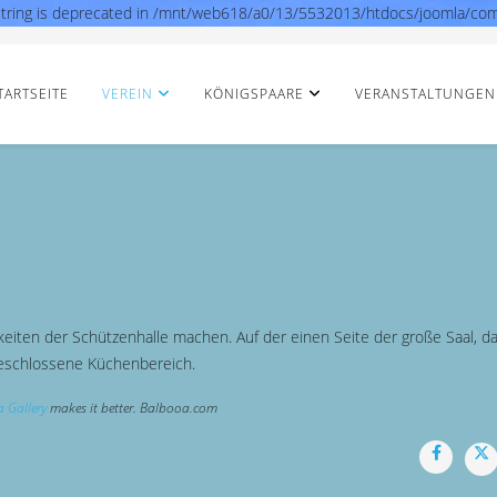
ype string is deprecated in /mnt/web618/a0/13/5532013/htdocs/joomla/co
TARTSEITE
VEREIN
KÖNIGSPAARE
VERANSTALTUNGEN
keiten der Schützenhalle machen. Auf der einen Seite der große Saal, d
geschlossene Küchenbereich.
 Gallery
makes it better. Balbooa.com